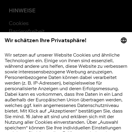
HINWEISE
Cookies
Barrierefreiheit
Vertrag widerrufen
RISIKOHINWEIS
Eine Investition in Wertpapiere unterliegt
bestimmten Risiken. Diese können kumuliert
oder einzeln auftreten.
Die
Chancen und Risiken
im Überblick.