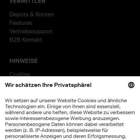
VERMITTLER
Depots & Konten
Features
Vertriebssupport
B2B Kontakt
HINWEISE
Cookies
Beschwerde
Barrierefreiheit
Hinweisgebersystem
Vertrag widerrufen
RISIKOHINWEIS