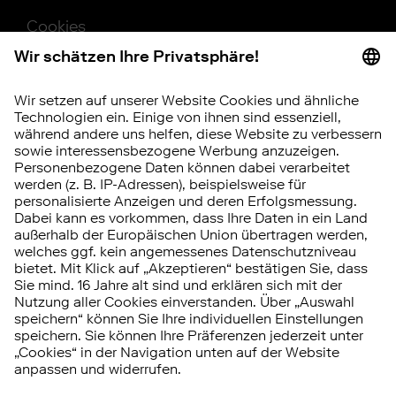
Cookies
Beschwerde
Barrierefreiheit
Hinweisgebersystem
Vertrag widerrufen
RISIKOHINWEIS
Investitionen in Wertpapiere, Tages- und
Festgeld unterliegen bestimmten Risiken.
Diese können kumuliert oder einzeln auftreten.
Die
Chancen und Risiken
im Überblick.
© 2026 FNZ Bank