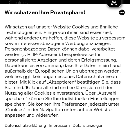
Cookies
Beschwerde
Barrierefreiheit
Hinweisgebersystem
Vertrag widerrufen
RISIKOHINWEIS
Investitionen in Wertpapiere, Tages- und
Festgeld unterliegen bestimmten Risiken.
Diese können kumuliert oder einzeln auftreten.
Die
Chancen und Risiken
im Überblick.
© 2026 FNZ Bank
Impressum