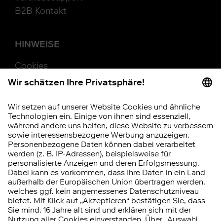
B2B Kontakt
HINWEISE
Cookies
Beschwerde
Barrierefreiheit
Hinweisgebersystem
Vertrag widerrufen
RISIKOHINWEIS
Investitionen in Wertpapiere, Tages- und
Festgeld unterliegen bestimmten Risiken.
Diese können kumuliert oder einzeln auftreten.
Die
Chancen und Risiken
im Überblick.