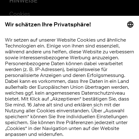
HINWEISE
Cookies
Beschwerde
Barrierefreiheit
Hinweisgebersystem
Vertrag widerrufen
RISIKOHINWEIS
Investitionen in Wertpapiere, Tages- und
Festgeld unterliegen bestimmten Risiken.
Diese können kumuliert oder einzeln auftreten.
Die
Chancen und Risiken
im Überblick.
© 2026 FNZ Bank