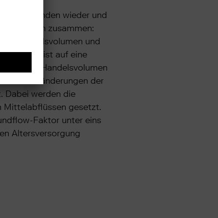
on ebase Kunden wieder und
wei Elementen zusammen:
f dem Handelsvolumen und
ber 100 weist auf eine
monatlichen Handelsvolumen
ität an. Veränderungen der
. Dabei werden die
 Mittelabflüssen gesetzt.
undflow-Faktor unter eins
hen Altersversorgung