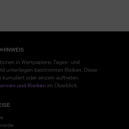
OHINWEIS
itionen in Wertpapiere, Tages- und
ld unterliegen bestimmten Risiken. Diese
 kumuliert oder einzeln auftreten.
ancen und Risiken
im Überblick.
EISE
es
werde