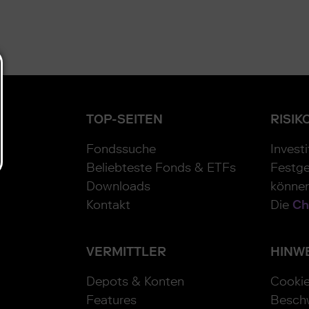
TOP-SEITEN
RISIK
Fondssuche
Invest
Beliebteste Fonds & ETFs
Festge
Downloads
können
Kontakt
Die
Ch
VERMITTLER
HINW
Depots & Konten
Cooki
Features
Besch