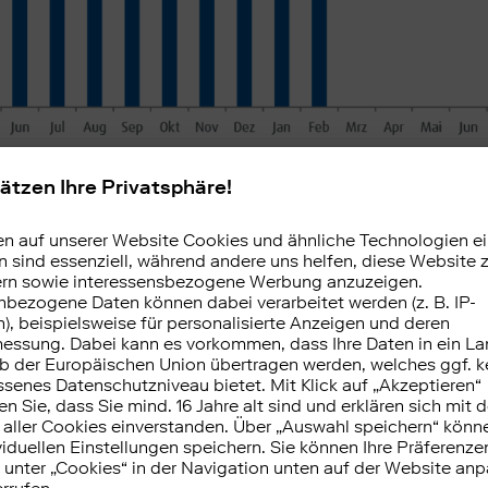
ert auf dem Handelsvolumen und lässt unmittelbare Rü
andel mit ETFs bei ebase Kunden zu. Ein Wert von über
delsaktivität der Kunden im Vergleich zum mittleren 
nter 100 zeigt eine unterdurchschnittliche Handelsaktiv
ebase Trendnavigator ETF für Februar
r ETF