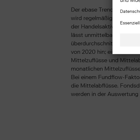
Der ebase Trendnavigator E
wird regelmäßig veröffent
der Handelsaktivität und 
lässt unmittelbare Rücksch
überdurchschnittliche Han
von 2020 hin; ein Stand un
Mittelzuflüsse und Mittel
monatlichen Mittelzuflüsse
Bei einem Fundflow-Faktor
die Mittelabflüsse. Fondsd
werden in der Auswertung n