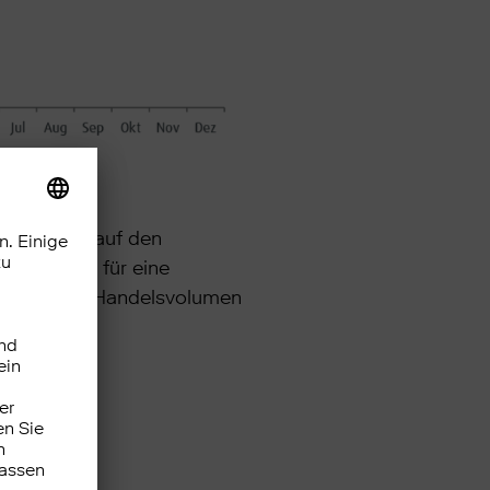
ckschlüsse auf den
 100 steht für eine
monatlichen Handelsvolumen
ität an.