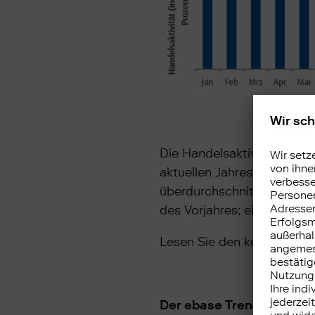
Die Handelsaktivität basi
aktuellen Jahrestrend im H
überdurchschnittliche Han
des Vorjahres; ein Stand u
Lesen Sie den kompletten
Der ebase Trendnavigato