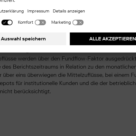
TF spiegelt die Handelsaktivität von mehr als 1 Milli
licht. Der ebase Trendnavigator ETF setzt sich aus z
dem Fundflow-Faktor. Die Handelsaktivität basiert au
lüsse auf den aktuellen Jahrestrend zu. Ein Wert von ü
delsaktivität der Kunden im Vergleich zum mittleren 
ter 100 zeigt eine unterdurchschnittliche Handelsaktiv
abflüsse werden über den Fundflow-Faktor ausgedrückt
 des Berichtszeitraums in Relation zu den monatlichen
 über eins überwiegen die Mittelzuflüsse, bei einem F
epots für institutionelle Kunden und die der betrieblic
icht berücksichtigt.