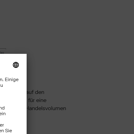
ckschlüsse auf den
 100 steht für eine
monatlichen Handelsvolumen
ität an.