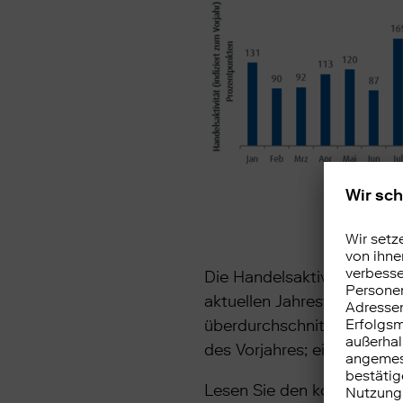
Die Handelsaktivität basi
aktuellen Jahrestrend im H
überdurchschnittliche Han
des Vorjahres; ein Stand u
Lesen Sie den kompletten