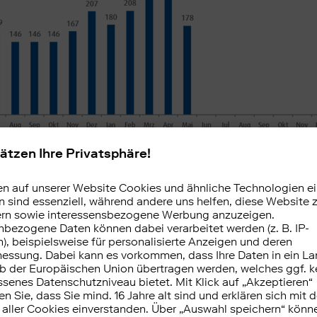
ert auf dem Handelsvolumen und lässt unmittelbare Rü
andel mit ETFs bei ebase Kunden zu. Ein Wert von über
delsaktivität der Kunden im Vergleich zum mittleren 
nter 100 zeigt eine unterdurchschnittliche Handelsaktiv
ebase Trendnavigator ETF für Mai
.