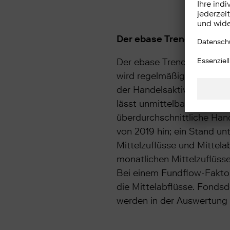
Der ebase Trendnavigato
Der ebase Trendnavigator E
wird regelmäßig veröffent
der Handelsaktivität und 
lässt unmittelbare Rücksch
überdurchschnittliche Han
von 2019 hin; ein Stand un
Mittelzuflüsse und Mittel
monatlichen Mittelzuflüsse
Bei einem Fundflow-Faktor
die Mittelabflüsse. Fondsd
werden in der Auswertung n