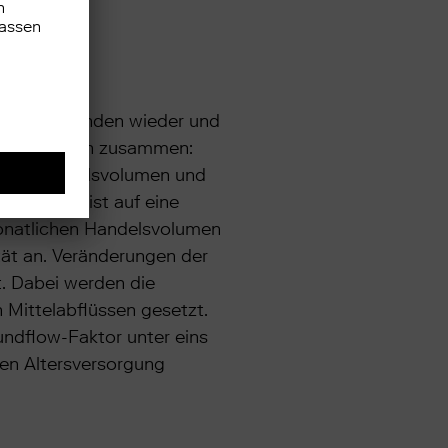
on ebase Kunden wieder und
wei Elementen zusammen:
f dem Handelsvolumen und
ber 100 weist auf eine
monatlichen Handelsvolumen
ität an. Veränderungen der
. Dabei werden die
 Mittelabflüssen gesetzt.
undflow-Faktor unter eins
hen Altersversorgung