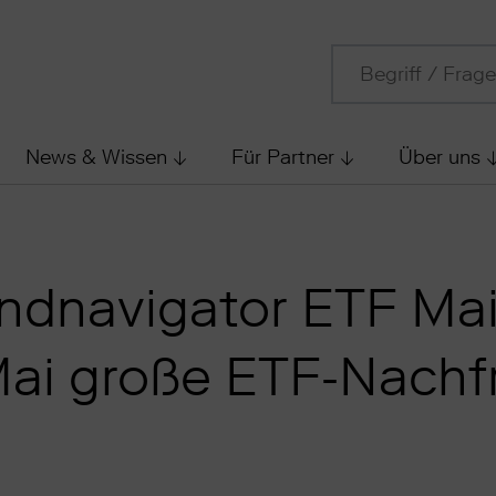
News & Wissen
Für Partner
Über uns
ndnavigator ETF Mai
ai große ETF-Nachf