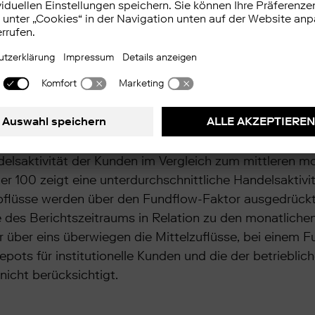
r ETF
TF spiegelt die Handelsaktivität von mehr als 1 Milli
licht. Der ebase Trendnavigator ETF setzt sich aus z
dem Fundflow-Faktor. Die Handelsaktivität basiert au
lüsse auf den aktuellen Jahrestrend zu. Ein Wert von ü
delsaktivität der Kunden im Vergleich zum mittleren 
ter 100 zeigt eine unterdurchschnittliche Handelsaktiv
abflüsse werden über den Fundflow-Faktor ausgedrückt
 des Berichtszeitraums in Relation zu den monatlichen
 über eins überwiegen die Mittelzuflüsse, bei einem F
epots für institutionelle Kunden und die der betrieblic
icht berücksichtigt.