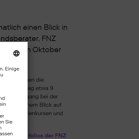
lich einen Blick in
ondsberater. FNZ
Trends im Oktober
o entsprachen die
der Kunden lag etwa 9
eichte Rückgang bei der
chs bei einem Blick auf
benden Aktienkursen und
n den Portfolios der FNZ