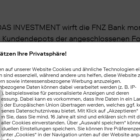
DAS INVESTMENT wirft die FNZ Bank monat
ion Kundendepots der angeschlossenen F
n Henrichs nennt die wichtigsten Fonds-
nden der FNZ Bank ist im Oktober leicht gesunken. S
etwa den Mittelabflüssen. Auch die Handelsaktivität 
hnitt des eher handelsintensiven Vorjahres. Dieser l
 den FNZ Bank Vorstandsvorsitzenden Sebastian Henri
doch wenig überraschend: Der Oktober war von nachge
eopolitischer Unsicherheit geprägt.
A
rtikel zu den monatlich wichtigsten Bewegungen i