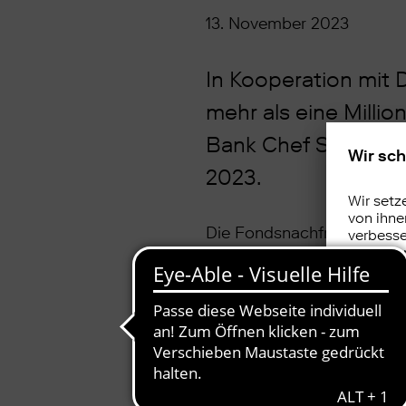
13. November 2023
In Kooperation mit 
mehr als eine Mill
Bank Chef Sebastia
2023.
Die Fondsnachfrage der Ku
Mittelzuflüsse der Kunden 
Prozentpunkte unter dem Sc
Fondsnachfrage kommt für
die weltweiten Märkte je
zunehmender weltweiter, g
Lesen Sie den kompletten