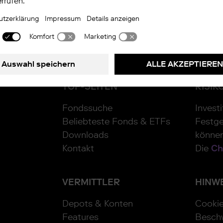
TOP-SEITEN
RISIK
Fondssuche
Invest
Beliebteste Fonds & ETFs
Festge
Downloads
können
Kontakt
Die
Ch
VERMITTLER
HINW
Depots & Konten
Cooki
Features
Besch