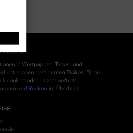
OHINWEIS
itionen in Wertpapiere, Tages- und
ld unterliegen bestimmten Risiken. Diese
 kumuliert oder einzeln auftreten.
ancen und Risiken
im Überblick.
EISE
es
werde