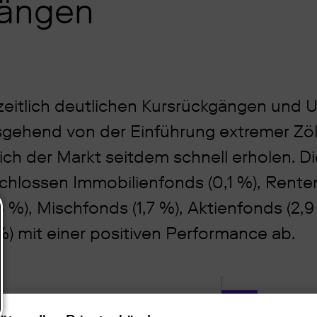
gängen
eitlich deutlichen Kursrückgängen und U
usgehend von der Einführung extremer Zöl
ch der Markt seitdem schnell erholen. Di
 schlossen Immobilienfonds (0,1 %), Rente
 %), Mischfonds (1,7 %), Aktienfonds (2,9
%) mit einer positiven Performance ab.