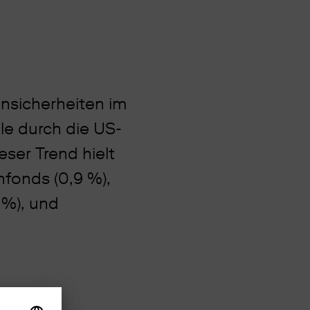
nsicherheiten im
le durch die US-
eser Trend hielt
nfonds (0,9 %),
 %), und