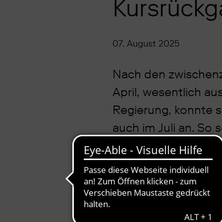
Kursrück
07. August 2025
Nach den zwischenz
April, wesentlich a
Regierung, konnte si
auch im Juli an. So
Geldmarktfonds (0,8
Rohstofffonds (2,8 