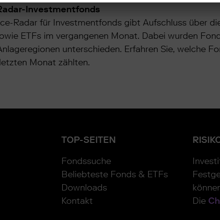
Radar-Investmentfonds
e-Radar für Investmentfonds gibt Aufschluss über di
owie ETFs im vergangenen Monat. Dabei wurden Fond
lageregionen unterschieden. Erfahren Sie, welche Fo
etzten Monat zählten.
TOP-SEITEN
RISIK
Fondssuche
Invest
Beliebteste Fonds & ETFs
Festge
Downloads
können
Kontakt
Die
Ch