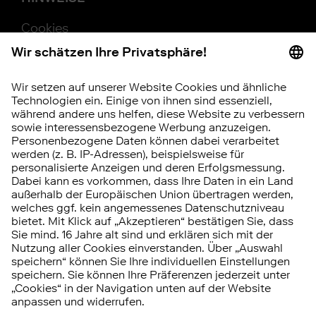
Cookies
Beschwerde
Barrierefreiheit
Hinweisgebersystem
Vertrag widerrufen
RISIKOHINWEIS
Investitionen in Wertpapiere, Tages- und
Festgeld unterliegen bestimmten Risiken.
Diese können kumuliert oder einzeln auftreten.
Die
Chancen und Risiken
im Überblick.
© 2026 FNZ Bank