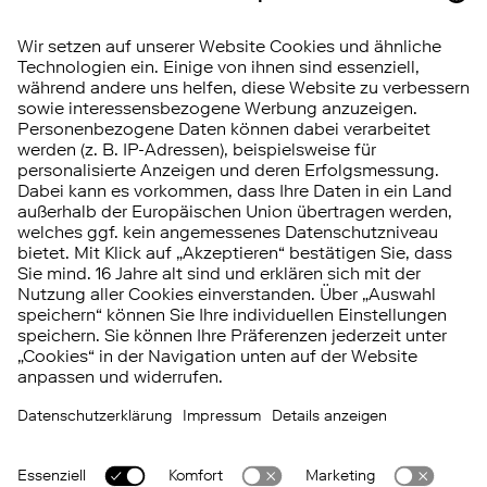
Barrierefreiheit
Hinweisgebersystem
Vertrag widerrufen
RISIKOHINWEIS
Investitionen in Wertpapiere, Tages- und
Festgeld unterliegen bestimmten Risiken.
Diese können kumuliert oder einzeln auftreten.
Die
Chancen und Risiken
im Überblick.
© 2026 FNZ Bank
Impressum
Datenschutz
Recht