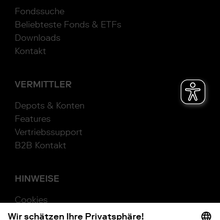
Fondssuche
Beliebteste Fonds & ETFs
Downloads
Kontakt
VERMITTLER
Depots & Konten
Features
Vertriebssupport
B2B Kontakt
HINWEISE
Cookies
Beschwerde