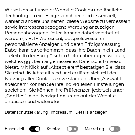
Barrierefreiheit
Hinweisgebersystem
Vertrag widerrufen
RISIKOHINWEIS
Investitionen in Wertpapiere, Tages- und
Festgeld unterliegen bestimmten Risiken.
Diese können kumuliert oder einzeln auftreten.
Die
Chancen und Risiken
im Überblick.
© 2026 FNZ Bank
Impressum
Datenschutz
Recht