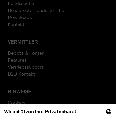
Fondssuche
Beliebteste Fonds & ETFs
Downloads
Kontakt
VERMITTLER
Depots & Konten
Features
Vertriebssupport
B2B Kontakt
HINWEISE
Cookies
Beschwerde