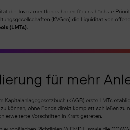
tät der Investmentfonds haben für uns höchste Prioritä
ltungsgesellschaften (KVGen) die Liquidität von offen
ols (LMTs)
.
ierung für mehr Anl
im Kapitalanlagegesetzbuch (KAGB) erste LMTs etablie
 zu können, ohne Fonds direkt komplett schließen zu 
ch erweiterte Vorschriften in Kraft getreten.
n europäischen Richtlinien (AIFMD II sowie die OGAW-R