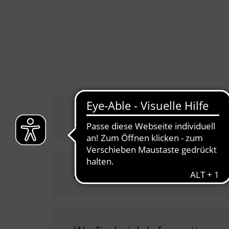
Können Fonds zukünftig i
Ab wann gelten die neuen 