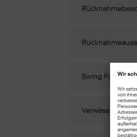
Rücknahmebesc
Rücknahmeausse
Swing Pricing
Verwässerungssc