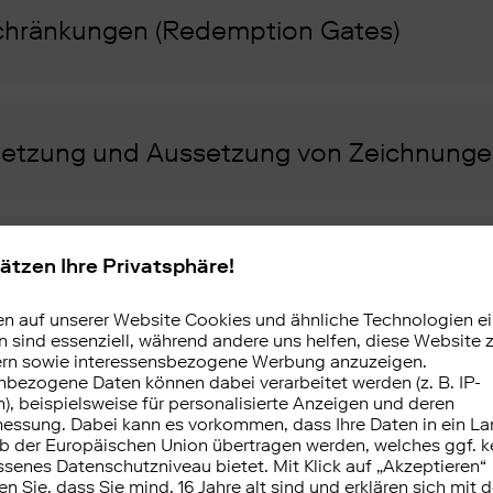
hränkungen (Redemption Gates)
tzung und Aussetzung von Zeichnung
hutzgebühren (Anti-Dilution Levies)