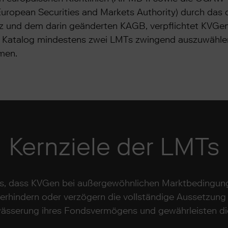
 (European Securities and Markets Authority) durch das
 und dem darin geänderten KAGB, verpflichtet KVGen 
n Katalog mindestens zwei LMTs zwingend auszuwählen
men.
Kernziele der LMTs
t es, dass KVGen bei außergewöhnlichen Marktbedingu
verhindern oder verzögern die vollständige Aussetzung
rwässerung ihres Fondsvermögens und gewährleisten die f