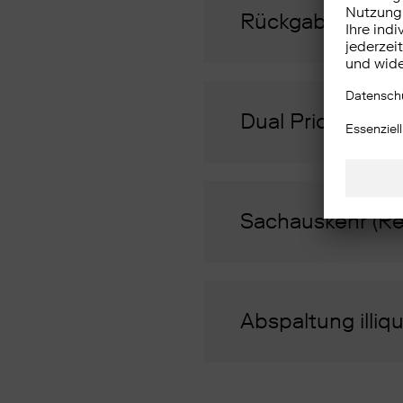
Rückgabegebühr
Dual Pricing
Sachauskehr (Re
Abspaltung illiq