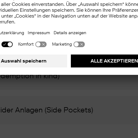
en (Redemption Fees)
demption in kind)
uider Anlagen (Side Pockets)