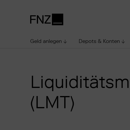
Geld anlegen
Depots & Konten
Liquiditäts
(LMT)