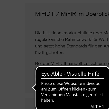
MiFID II / MiFIR im Überblic
Die EU-Finanzmarktrichtlinie über Mä
regulatorische Rahmenwerk für Wertp
und setzt hohe Standards für den Anle
Kraft getreten.
Bei der MiFID II handelt es sich um
Verordnung „Markets in Financial Ins
Recht erfolgt durch das zweite Fina
Wertpapierhandelsgesetzes (WpHG) v