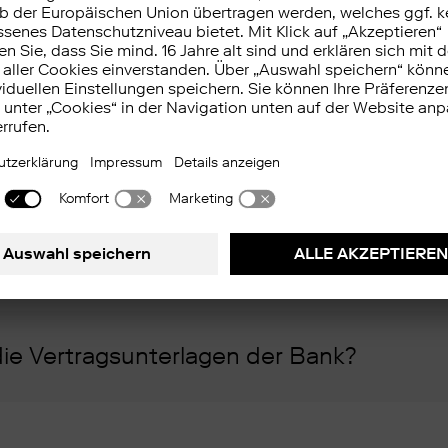
omplexe Finanzinstrumente und wie könn
t MiFID II an die Allgemeinen Grundsätze
die Vertragsunterlagen der Bank?