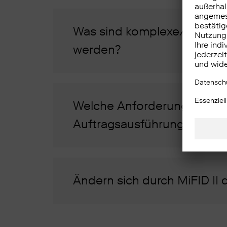
Was sind komplexe/nicht k
werden?
Welche Anforderungen stell
Auftragsausführung?
Ändern sich durch MiFID II 