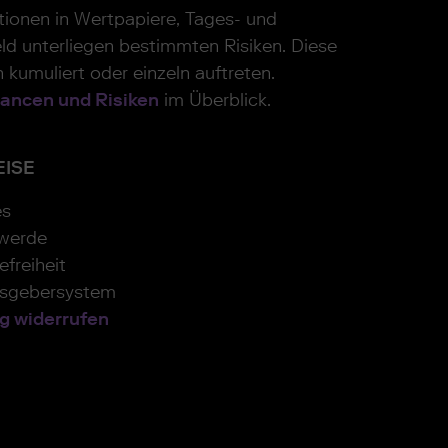
itionen in Wertpapiere, Tages- und
ld unterliegen bestimmten Risiken. Diese
 kumuliert oder einzeln auftreten.
ancen und Risiken
im Überblick.
EISE
es
werde
efreiheit
isgebersystem
g widerrufen