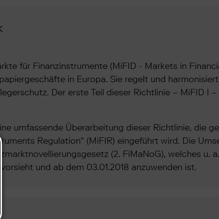
k
rkte für Finanzinstrumente (MiFID - Markets in Financia
apiergeschäfte in Europa. Sie regelt und harmonisier
gerschutz. Der erste Teil dieser Richtlinie – MiFID I 
 eine umfassende Überarbeitung dieser Richtlinie, die
truments Regulation“ (MiFIR) eingeführt wird. Die Ums
nzmarktnovellierungsgesetz (2. FiMaNoG), welches u. 
orsieht und ab dem 03.01.2018 anzuwenden ist.