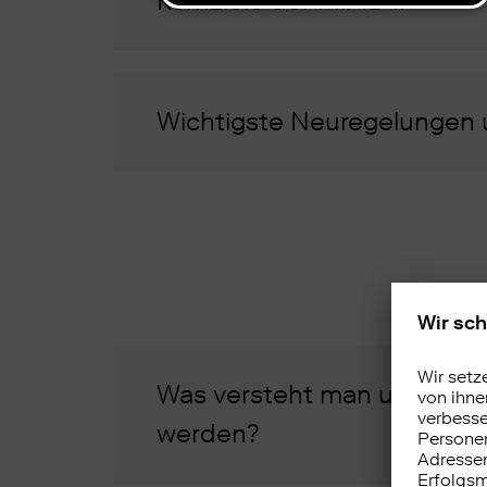
Kernziele der MiFID II
Wichtigste Neuregelungen 
Was versteht man unter Z
werden?