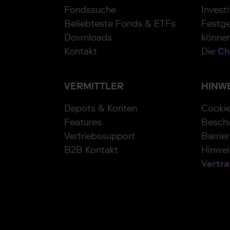
Fondssuche
Invest
Beliebteste Fonds & ETFs
Festge
Downloads
können
Kontakt
Die
Ch
VERMITTLER
HINW
Depots & Konten
Cooki
Features
Besch
Vertriebssupport
Barrier
B2B Kontakt
Hinwe
Vertra