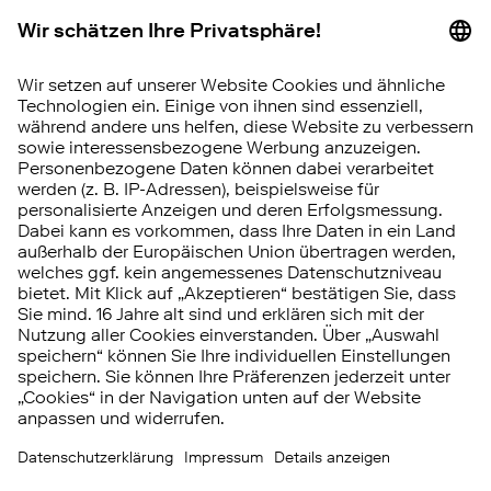
Beschwerde
Barrierefreiheit
Hinweisgebersystem
Vertrag widerrufen
RISIKOHINWEIS
Investitionen in Wertpapiere, Tages- und
Festgeld unterliegen bestimmten Risiken.
Diese können kumuliert oder einzeln auftreten.
Die
Chancen und Risiken
im Überblick.
© 2026 FNZ Bank
Impressum
Datenschutz